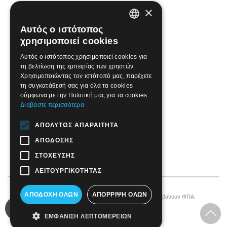
×
Αυτός ο ιστότοπος
GREEK
χρησιμοποιεί cookies
ENGLISH
Αυτός ο ιστότοπος χρησιμοποιεί cookies για
τη βελτίωση της εμπειρίας των χρηστών.
Χρησιμοποιώντας τον ιστότοπό μας, παρέχετε
τη συγκατάθεσή σας για όλα τα cookies
σύμφωνα με την Πολιτική μας για τα cookies.
Διαβάστε περισσότερα
ΑΠΟΛΎΤΩΣ ΑΠΑΡΑΊΤΗΤΑ
ΑΠΌΔΟΣΗΣ
ΣΤΌΧΕΥΣΗΣ
ΛΕΙΤΟΥΡΓΙΚΌΤΗΤΑΣ
ΑΠΟΔΟΧΉ ΌΛΩΝ
ΑΠΌΡΡΙΨΗ ΌΛΩΝ
© 2026 Motordrome Design
All rights reserved
ΕΜΦΆΝΙΣΗ ΛΕΠΤΟΜΕΡΕΙΏΝ
®
Designed by
TotalWeb