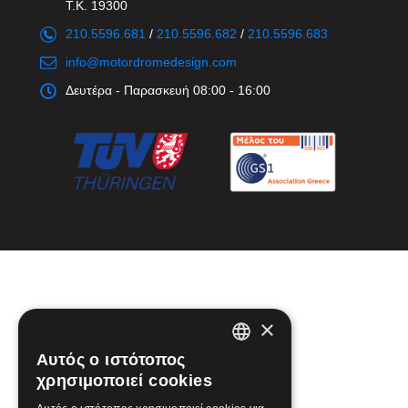
Τ.Κ. 19300
210.5596.681
/
210.5596.682
/
210.5596.683
info@motordromedesign.com
Δευτέρα - Παρασκευή 08:00 - 16:00
×
Αυτός ο ιστότοπος
GREEK
χρησιμοποιεί cookies
ENGLISH