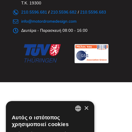
Τ.Κ. 19300
210.5596.681
/
210.5596.682
/
210.5596.683
info@motordromedesign.com
Δευτέρα - Παρασκευή 08:00 - 16:00
×
Αυτός ο ιστότοπος
GREEK
χρησιμοποιεί cookies
ENGLISH