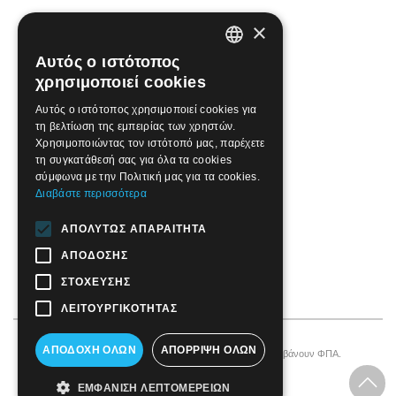
×
Αυτός ο ιστότοπος
GREEK
χρησιμοποιεί cookies
ENGLISH
Αυτός ο ιστότοπος χρησιμοποιεί cookies για
τη βελτίωση της εμπειρίας των χρηστών.
Χρησιμοποιώντας τον ιστότοπό μας, παρέχετε
τη συγκατάθεσή σας για όλα τα cookies
σύμφωνα με την Πολιτική μας για τα cookies.
Διαβάστε περισσότερα
ΑΠΟΛΎΤΩΣ ΑΠΑΡΑΊΤΗΤΑ
ΑΠΌΔΟΣΗΣ
ΣΤΌΧΕΥΣΗΣ
ΛΕΙΤΟΥΡΓΙΚΌΤΗΤΑΣ
ΑΠΟΔΟΧΉ ΌΛΩΝ
ΑΠΌΡΡΙΨΗ ΌΛΩΝ
© 2026 Motordrome Design
All rights reserved
ΕΜΦΆΝΙΣΗ ΛΕΠΤΟΜΕΡΕΙΏΝ
®
Designed by
TotalWeb